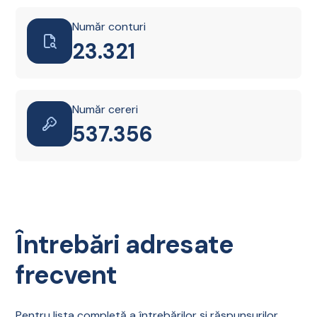
Număr conturi
23.335
Număr cereri
537.668
Întrebări adresate
frecvent
Pentru lista completă a întrebărilor și răspunsurilor