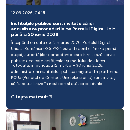
12.03.2026, 04:15
Instituțiile publice sunt invitate să își
actualizeze procedurile pe Portalul Digital Unic
până la 30 iunie 2026
Începând cu data de 12 martie 2026, Portalul Digital
Unic al României (ROePAS) este disponibil, într-o primă
etapă, autorităților competente care furnizează servicii
publice dedicate cetățenilor și mediului de afaceri.
Totodată, în perioada 12 martie – 30 iunie 2026,
administratorii instituțiilor publice migrate din platforma
PCUe (Punctul de Contact Unic electronic) sunt invitați
să își actualizeze în noul portal atât procedurile
administrative configurate, cât și persoanele
desemnate cu rol de operator.
Citește mai mult