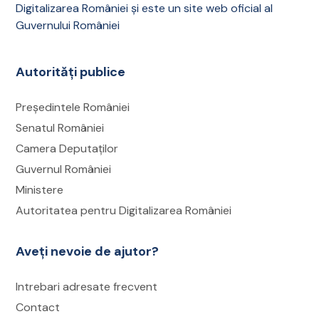
Accesați secțiunea
„Solicitările mele”
,
Digitalizarea României și este un site web oficial al
selectați cererea în cauză și verificați dacă
Guvernului României
documentul a fost încărcat în rubrica
„Documente primite”
;
Autorități publice
Verificați și adresa de e-mail asociată
contului, inclusiv folderul Spam, în cazul în
Președintele României
care notificările sunt activate.
Senatul României
Camera Deputaților
Deschideți un tichet de suport
Guvernul României
Accesați meniul
„Tichete suport
Ministere
transmise”
;
Autoritatea pentru Digitalizarea României
Selectați opțiunea
„Adaugă tichet suport”
,
alegeți tipul, descrieți situația cât mai clar și
Aveți nevoie de ajutor?
atașați capturi de ecran, dacă este necesar;
Răspunsul la tichet sau documentul corect
Intrebari adresate frecvent
va fi transmis în contul dumneavoastră
Contact