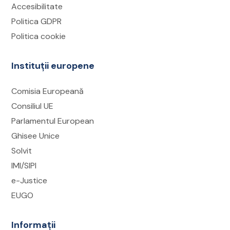
ROePAS, pe solicitarea respectivă, și/sau pe
Accesibilitate
e-mail.
Politica GDPR
Contactați instituția responsabilă
Politica cookie
Dacă instituția are activ serviciul de chat live
Instituții europene
în platformă, puteți discuta direct cu un
operator;
Comisia Europeană
Alternativ, puteți transmite un e-mail sau
Consiliul UE
contacta instituția telefonic, utilizând datele
Parlamentul European
de contact disponibile în pagina instituției
Ghisee Unice
din ROePAS.
Solvit
IMI/SIPI
e-Justice
EUGO
Informații