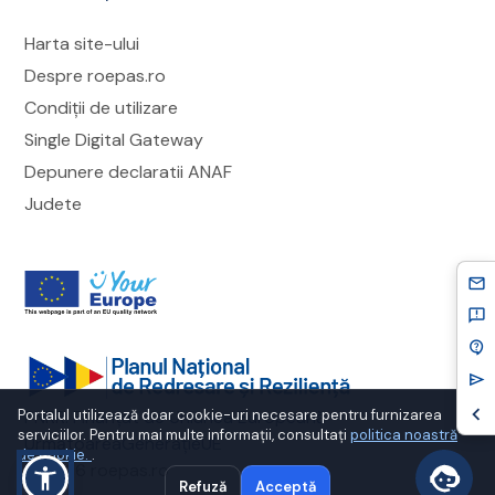
Harta site-ului
Despre roepas.ro
Condiții de utilizare
Single Digital Gateway
Depunere declaratii ANAF
Judete
mail
feedback
contact_support
send
chevron_left
cookie-banner-title
Portalul utilizează doar cookie-uri necesare pentru furnizarea
PNRR. Finanțat de Uniunea Europeană
serviciilor. Pentru mai multe informații, consultați
politica noastră
UrmătoareaGenerațieUE
de cookie.
.
©
2026
roepas.ro
Refuză
Acceptă