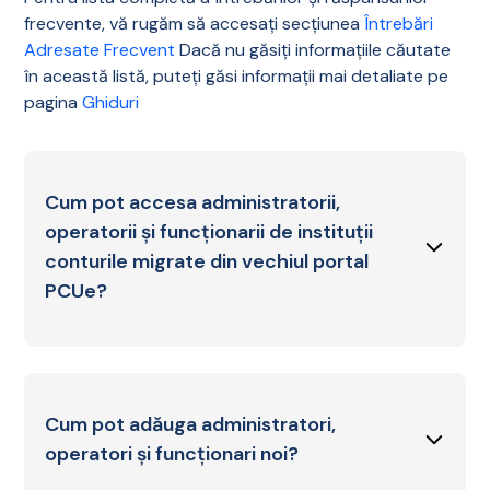
frecvente, vă rugăm să accesați secțiunea
Întrebări
Adresate Frecvent
Dacă nu găsiți informațiile căutate
în această listă, puteți găsi informații mai detaliate pe
pagina
Ghiduri
Cum pot accesa administratorii,
operatorii și funcționarii de instituții
conturile migrate din vechiul portal
PCUe?
Pentru autentificare în noul portal ROePAS, este
necesară setarea unei noi parole, prin
parcurgerea pașilor de mai jos:
Cum pot adăuga administratori,
operatori și funcționari noi?
Accesați site-ul ROePAS:
https://roepas.ro