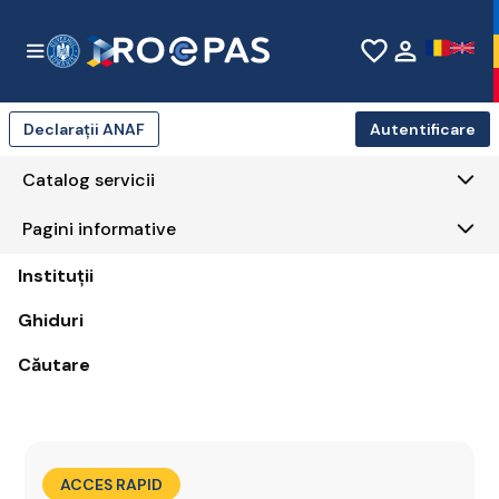
Skip to Main Content
favorite_border
person
Declarații ANAF
Autentificare
Catalog servicii
Pagini informative
Instituții
Ghiduri
Căutare
ACCES RAPID