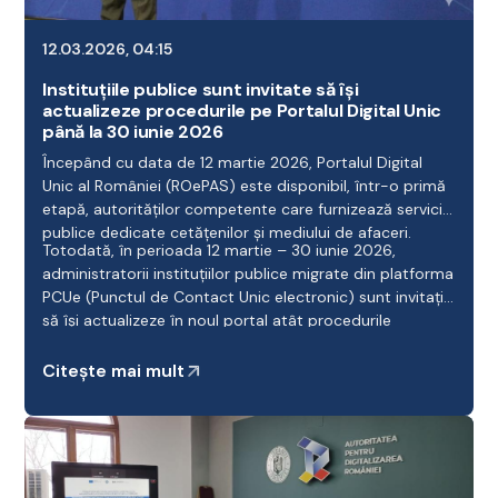
12.03.2026, 04:15
Instituțiile publice sunt invitate să își
actualizeze procedurile pe Portalul Digital Unic
până la 30 iunie 2026
Începând cu data de 12 martie 2026, Portalul Digital
Unic al României (ROePAS) este disponibil, într-o primă
etapă, autorităților competente care furnizează servicii
publice dedicate cetățenilor și mediului de afaceri.
Totodată, în perioada 12 martie – 30 iunie 2026,
administratorii instituțiilor publice migrate din platforma
PCUe (Punctul de Contact Unic electronic) sunt invitați
să își actualizeze în noul portal atât procedurile
administrative configurate, cât și persoanele
desemnate cu rol de operator.
Citește mai mult