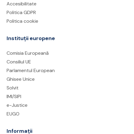
ROePAS, pe solicitarea respectivă, și/sau pe
Accesibilitate
e-mail.
Politica GDPR
Contactați instituția responsabilă
Politica cookie
Dacă instituția are activ serviciul de chat live
Instituții europene
în platformă, puteți discuta direct cu un
operator;
Comisia Europeană
Alternativ, puteți transmite un e-mail sau
Consiliul UE
contacta instituția telefonic, utilizând datele
Parlamentul European
de contact disponibile în pagina instituției
Ghisee Unice
din ROePAS.
Solvit
IMI/SIPI
e-Justice
EUGO
Informații