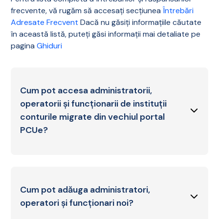
frecvente, vă rugăm să accesați secțiunea
Întrebări
Adresate Frecvent
Dacă nu găsiți informațiile căutate
în această listă, puteți găsi informații mai detaliate pe
pagina
Ghiduri
Cum pot accesa administratorii,
operatorii și funcționarii de instituții
conturile migrate din vechiul portal
PCUe?
Pentru autentificare în noul portal ROePAS, este
necesară setarea unei noi parole, prin
parcurgerea pașilor de mai jos:
Cum pot adăuga administratori,
operatori și funcționari noi?
Accesați site-ul ROePAS:
https://roepas.ro