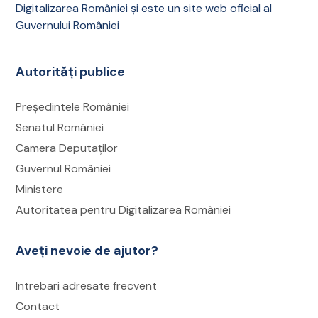
Accesați secțiunea
„Solicitările mele”
,
Digitalizarea României și este un site web oficial al
selectați cererea în cauză și verificați dacă
Guvernului României
documentul a fost încărcat în rubrica
„Documente primite”
;
Autorități publice
Verificați și adresa de e-mail asociată
contului, inclusiv folderul Spam, în cazul în
Președintele României
care notificările sunt activate.
Senatul României
Camera Deputaților
Deschideți un tichet de suport
Guvernul României
Accesați meniul
„Tichete suport
Ministere
transmise”
;
Autoritatea pentru Digitalizarea României
Selectați opțiunea
„Adaugă tichet suport”
,
alegeți tipul, descrieți situația cât mai clar și
Aveți nevoie de ajutor?
atașați capturi de ecran, dacă este necesar;
Răspunsul la tichet sau documentul corect
Intrebari adresate frecvent
va fi transmis în contul dumneavoastră
Contact