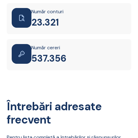
Număr conturi
23.335
Număr cereri
537.668
Întrebări adresate
frecvent
Pentru lista completă a întrebărilor și răspunsurilor