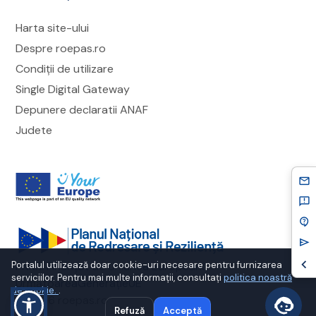
Harta site-ului
Despre roepas.ro
Condiții de utilizare
Single Digital Gateway
Depunere declaratii ANAF
Judete
mail
feedback
contact_support
send
chevron_left
cookie-banner-title
Portalul utilizează doar cookie-uri necesare pentru furnizarea
PNRR. Finanțat de Uniunea Europeană
serviciilor. Pentru mai multe informații, consultați
politica noastră
UrmătoareaGenerațieUE
de cookie.
.
©
2026
roepas.ro
Refuză
Acceptă