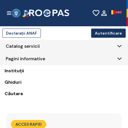
Skip to Main Content
favorite_border
person
Declarații ANAF
Autentificare
Catalog servicii
Pagini informative
Instituții
Ghiduri
Căutare
ACCES RAPID