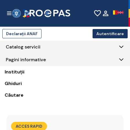
Skip to Main Content
favorite_border
person
Declarații ANAF
Autentificare
Catalog servicii
Pagini informative
Instituții
Ghiduri
Căutare
ACCES RAPID