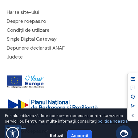
Harta site-ului
Despre roepas.ro
Condiții de utilizare
Single Digital Gateway
Depunere declaratii ANAF
Judete
mail
feedback
contact_support
send
chevron_left
cookie-banner-title
Portalul utilizează doar cookie-uri necesare pentru furnizarea
PNRR. Finanțat de Uniunea Europeană
serviciilor. Pentru mai multe informații, consultați
politica noastră
UrmătoareaGenerațieUE
de cookie.
.
©
2026
roepas.ro
Refuză
Acceptă