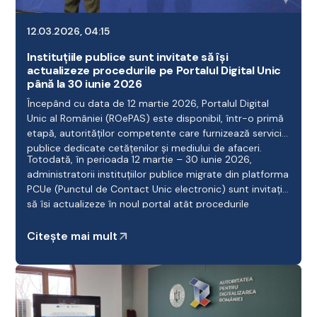
12.03.2026, 04:15
Instituțiile publice sunt invitate să își
actualizeze procedurile pe Portalul Digital Unic
până la 30 iunie 2026
Începând cu data de 12 martie 2026, Portalul Digital
Unic al României (ROePAS) este disponibil, într-o primă
etapă, autorităților competente care furnizează servicii
publice dedicate cetățenilor și mediului de afaceri.
Totodată, în perioada 12 martie – 30 iunie 2026,
administratorii instituțiilor publice migrate din platforma
PCUe (Punctul de Contact Unic electronic) sunt invitați
să își actualizeze în noul portal atât procedurile
administrative configurate, cât și persoanele
desemnate cu rol de operator.
Citește mai mult