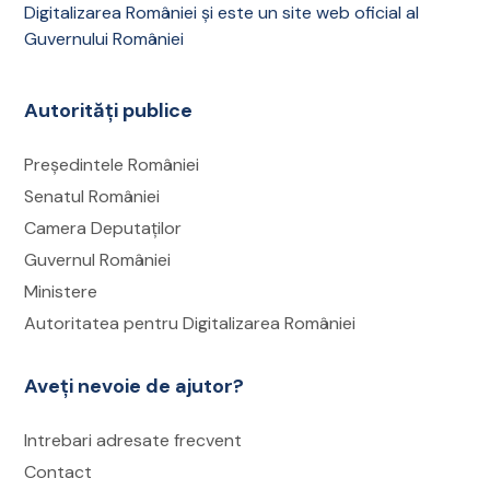
Accesați secțiunea
„Solicitările mele”
,
Digitalizarea României și este un site web oficial al
selectați cererea în cauză și verificați dacă
Guvernului României
documentul a fost încărcat în rubrica
„Documente primite”
;
Autorități publice
Verificați și adresa de e-mail asociată
contului, inclusiv folderul Spam, în cazul în
Președintele României
care notificările sunt activate.
Senatul României
Camera Deputaților
Deschideți un tichet de suport
Guvernul României
Accesați meniul
„Tichete suport
Ministere
transmise”
;
Autoritatea pentru Digitalizarea României
Selectați opțiunea
„Adaugă tichet suport”
,
alegeți tipul, descrieți situația cât mai clar și
Aveți nevoie de ajutor?
atașați capturi de ecran, dacă este necesar;
Răspunsul la tichet sau documentul corect
Intrebari adresate frecvent
va fi transmis în contul dumneavoastră
Contact