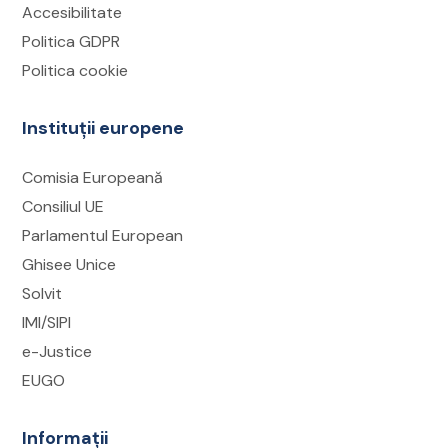
ROePAS, pe solicitarea respectivă, și/sau pe
Accesibilitate
e-mail.
Politica GDPR
Contactați instituția responsabilă
Politica cookie
Dacă instituția are activ serviciul de chat live
Instituții europene
în platformă, puteți discuta direct cu un
operator;
Comisia Europeană
Alternativ, puteți transmite un e-mail sau
Consiliul UE
contacta instituția telefonic, utilizând datele
Parlamentul European
de contact disponibile în pagina instituției
Ghisee Unice
din ROePAS.
Solvit
IMI/SIPI
e-Justice
EUGO
Informații