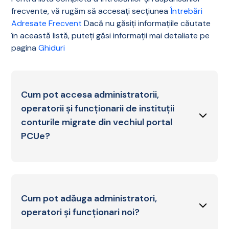
frecvente, vă rugăm să accesați secțiunea
Întrebări
Adresate Frecvent
Dacă nu găsiți informațiile căutate
în această listă, puteți găsi informații mai detaliate pe
pagina
Ghiduri
Cum pot accesa administratorii,
operatorii și funcționarii de instituții
conturile migrate din vechiul portal
PCUe?
Pentru autentificare în noul portal ROePAS, este
necesară setarea unei noi parole, prin
parcurgerea pașilor de mai jos:
Cum pot adăuga administratori,
operatori și funcționari noi?
Accesați site-ul ROePAS:
https://roepas.ro