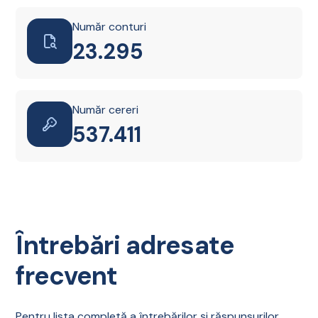
Număr conturi
23.298
Număr cereri
537.491
Întrebări adresate
frecvent
Pentru lista completă a întrebărilor și răspunsurilor