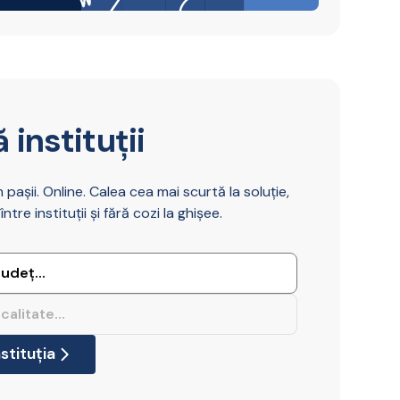
 instituții
m pașii. Online. Calea cea mai scurtă la soluție,
ntre instituții și fără cozi la ghișee.
stituția