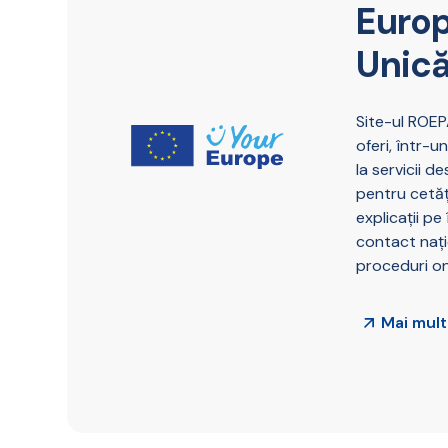
Europ
Unică
Site-ul ROEP
oferi, într-u
la servicii d
pentru cetățe
explicații pe
contact națio
proceduri on
Mai mult