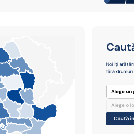
Caută
Noi îți arătă
fără drumuri î
Caută in