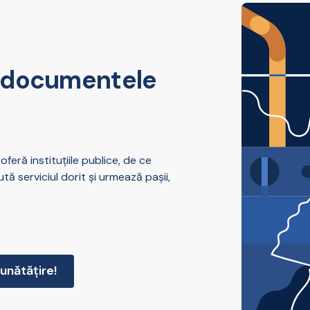
și documentele
oferă instituțiile publice, de ce
ă serviciul dorit și urmează pașii,
unătățire!