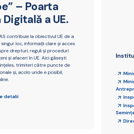
e” – Poarta
 Digitală a UE.
AS contribuie la obiectivul UE de a
n singur loc, informații clare și acces
espre drepturi, reguli și proceduri
Instit
ni și afaceri în UE. Aici găsești
 înțeles, trimiteri către puncte de
nale și, acolo unde e posibil,
Mini
line.
Minis
Antrepr
e detalii
Insp
Insp
Semințe
Dire