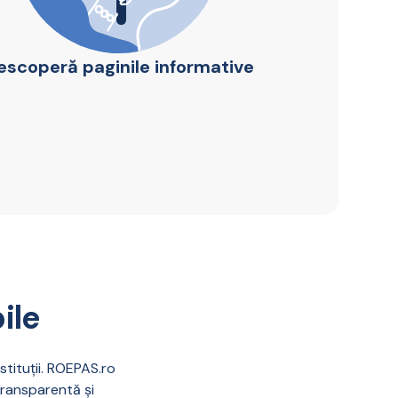
escoperă paginile informative
ile
stituții. ROEPAS.ro
transparentă și