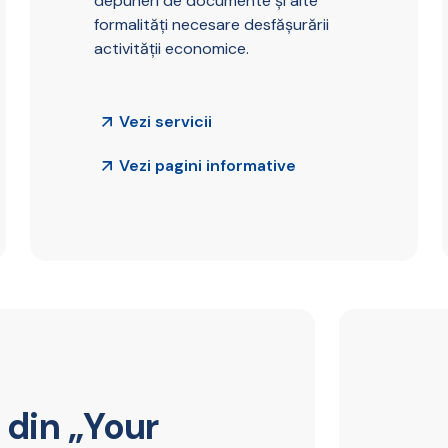
depuneri de documente și alte
formalități necesare desfășurării
activității economice.
Vezi servicii
Vezi pagini informative
 din „Your