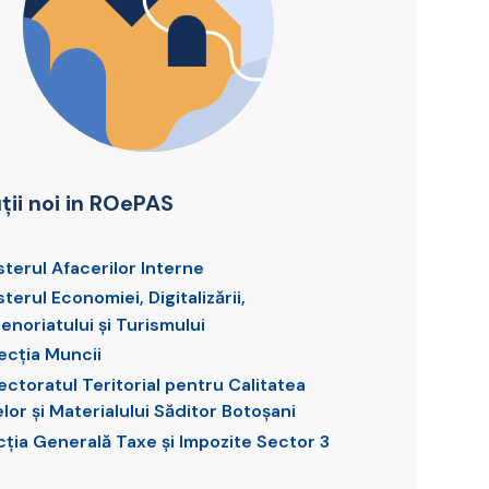
uții noi in ROePAS
sterul Afacerilor Interne
terul Economiei, Digitalizării,
enoriatului și Turismului
ecția Muncii
ectoratul Teritorial pentru Calitatea
lor și Materialului Săditor Botoșani
cția Generală Taxe și Impozite Sector 3