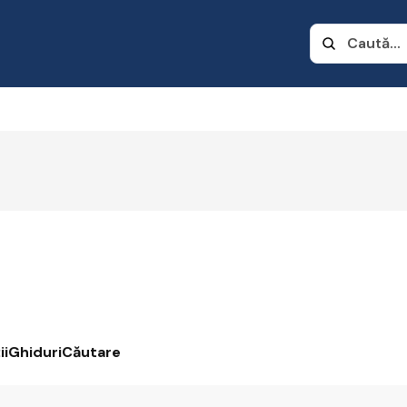
ii
Ghiduri
Căutare